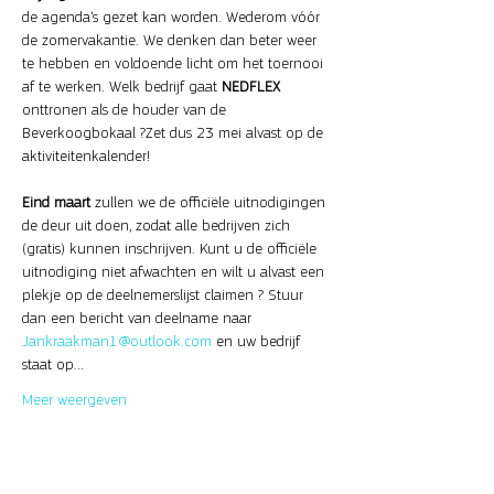
de agenda’s gezet kan worden. Wederom vóór 
de zomervakantie. We denken dan beter weer 
te hebben en voldoende licht om het toernooi 
af te werken. Welk bedrijf gaat 
NEDFLEX 
onttronen als de houder van de 
Beverkoogbokaal ?Zet dus 23 mei alvast op de 
aktiviteitenkalender!
Eind maart
 zullen we de officiële uitnodigingen 
de deur uit doen, zodat alle bedrijven zich 
(gratis) kunnen inschrijven. Kunt u de officiële 
uitnodiging niet afwachten en wilt u alvast een 
plekje op de deelnemerslijst claimen ? Stuur 
dan een bericht van deelname naar
Jankraakman1@outlook.com
 en uw bedrijf 
staat op…
Meer weergeven