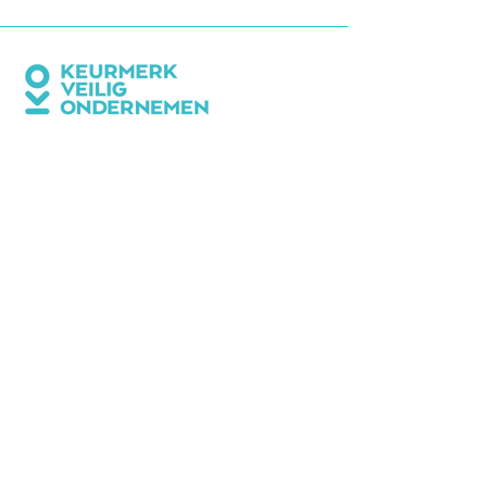
CONTACTINFORMATIE
Bedrijvenvereniging Beverkoog
Postbus 8041
1802 KA Alkmaar
info@beverkoog.nl
NIEUWSBRIEF
Op de hoogte blijven?
Schrijf je in
voor de nieuwsbrief.
STUKKEN
Notulen ALV