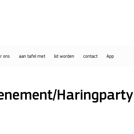
r ons
aan tafel met
lid worden
contact
App
enement/Haringparty