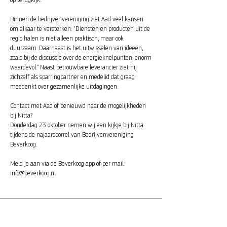
Binnen de bedrijvenvereniging ziet Aad veel kansen
om elkaar te versterken: “Diensten en producten uit de
regio halen is niet alleen praktisch, maar ook
duurzaam. Daarnaast is het uitwisselen van ideeën,
zoals bij de discussie over de energieknelpunten, enorm
waardevol.” Naast betrouwbare leverancier ziet hij
zichzelf als sparringpartner en medelid dat graag
meedenkt over gezamenlijke uitdagingen.
Contact met Aad of benieuwd naar de mogelijkheden
bij Nitta?
Donderdag 23 oktober nemen wij een kijkje bij Nitta
tijdens de najaarsborrel van Bedrijvenvereniging
Beverkoog.
Meld je aan via de Beverkoog app of per mail:
info@beverkoog.nl