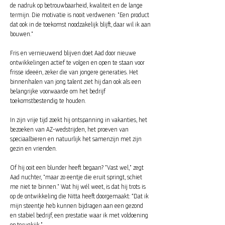
de nadruk op betrouwbaarheid, kwaliteit en de lange
termijn. Die motivatie is nooit verdwenen: "Een product
dat ook in de toekomst noodzakelijk blijft, daar wil ik aan
bouwen."
Fris en vernieuwend blijven doet Aad door nieuwe
ontwikkelingen actief te volgen en open te staan voor
frisse ideeën, zeker die van jongere generaties. Het
binnenhalen van jong talent ziet hij dan ook als een
belangrijke voorwaarde om het bedrijf
toekomstbestendig te houden.
In zijn vrije tijd zoekt hij ontspanning in vakanties, het
bezoeken van AZ-wedstrijden, het proeven van
speciaalbieren en natuurlijk het samenzijn met zijn
gezin en vrienden.
Of hij ooit een blunder heeft begaan? "Vast wel," zegt
Aad nuchter, "maar zo eentje die eruit springt, schiet
me niet te binnen." Wat hij wél weet, is dat hij trots is
op de ontwikkeling die Nitta heeft doorgemaakt: “Dat ik
mijn steentje heb kunnen bijdragen aan een gezond
en stabiel bedrijf, een prestatie waar ik met voldoening
op terugkijk.”