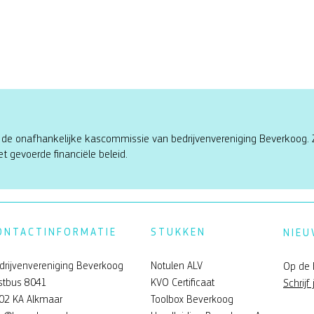
 de onafhankelijke kascommissie van bedrijvenvereniging Beverkoog. 
t gevoerde financiële beleid.
ONTACTINFORMATIE
STUKKEN
NIEU
drijvenvereniging Beverkoog
Notulen ALV
Op de 
stbus 8041
KVO Certificaat
Schrijf 
02 KA Alkmaar
Toolbox Beverkoog