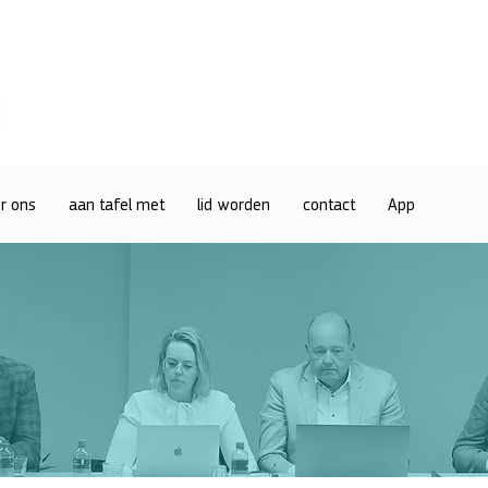
r ons
aan tafel met
lid worden
contact
App