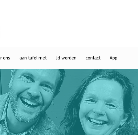
r ons
aan tafel met
lid worden
contact
App