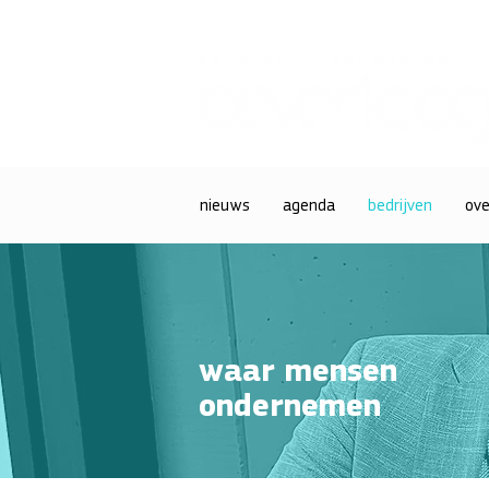
nieuws
agenda
bedrijven
ove
waar mensen
ondernemen