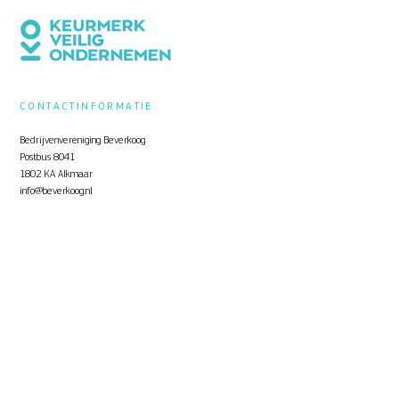
CONTACTINFORMATIE
Bedrijvenvereniging Beverkoog
Postbus 8041
1802 KA Alkmaar
info@beverkoog.nl
NIEUWSBRIEF
Op de hoogte blijven?
Schrijf je in
voor de nieuwsbrief.
STUKKEN
Notulen ALV
KVO Certificaat
Toolbox Beverkoog