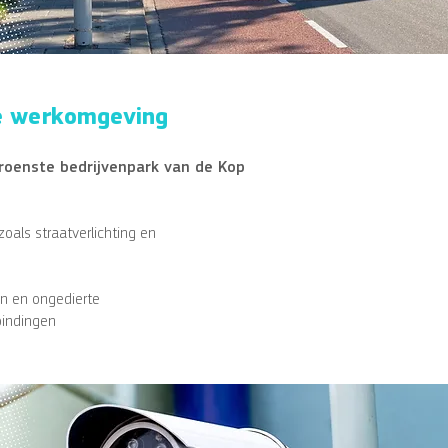
ne werkomgeving
groenste bedrijvenpark van de Kop
als straatverlichting en
n en ongedierte
bindingen