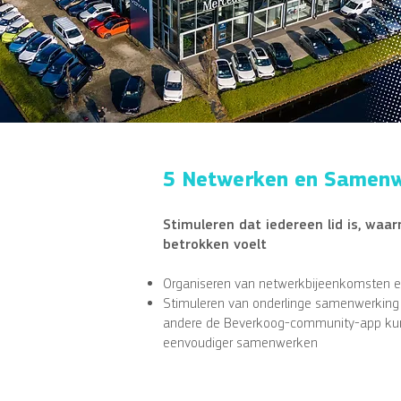
5 Netwerken en Samenw
Stimuleren dat iedereen lid is, waa
betrokken voelt
Organiseren van netwerkbijeenkomsten e
Stimuleren van onderlinge samenwerking 
andere de Beverkoog-community-app ku
eenvoudiger samenwerken