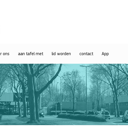
r ons
aan tafel met
lid worden
contact
App