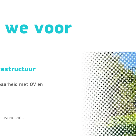
 we voor
rastructuur
kbaarheid met OV en
 de avondspits