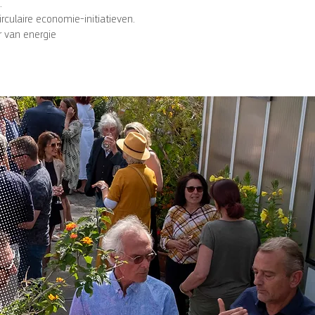
.
rculaire economie-initiatieven.
r van energie