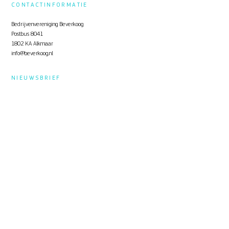
CONTACTINFORMATIE
Bedrijvenvereniging Beverkoog
Postbus 8041
1802 KA Alkmaar
info@beverkoog.nl
NIEUWSBRIEF
Op de hoogte blijven?
Schrijf je in
voor de nieuwsbrief.
STUKKEN
Notulen ALV
KVO Certificaat
Toolbox Beverkoog
Handleiding Beverkoog App
Brief busverbinding