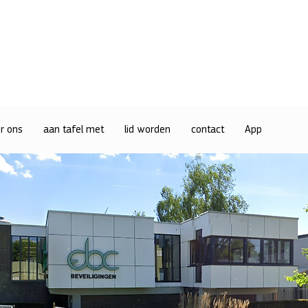
r ons
aan tafel met
lid worden
contact
App