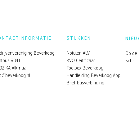
ONTACTINFORMATIE
STUKKEN
NIEU
drijvenvereniging Beverkoog
Notulen ALV
Op de 
stbus 8041
KVO Certificaat
Schrijf 
02 KA Alkmaar
Toolbox Beverkoog
fo@beverkoog.nl
Handleiding Beverkoog App
Brief busverbinding