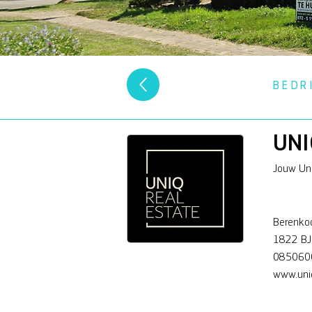
BEDR
UNI
Jouw Uni
Berenko
1822 BJ
085060
www.uniq