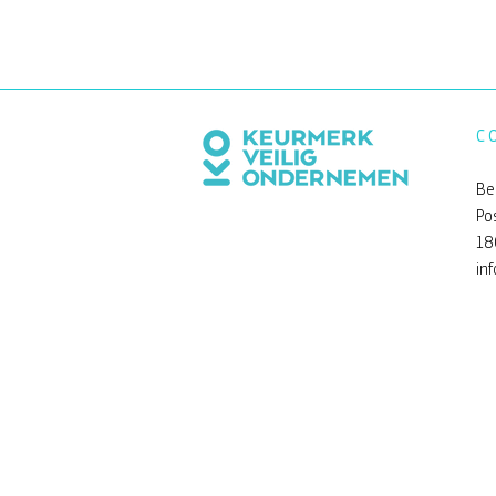
C
Be
Po
18
in