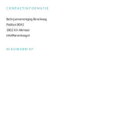
CONTACTINFORMATIE
Bedrijvenvereniging Beverkoog
Postbus 8041
1802 KA Alkmaar
info@beverkoog.nl
NIEUWSBRIEF
Op de hoogte blijven?
Schrijf je in
voor de nieuwsbrief.
STUKKEN
Notulen ALV
KVO Certificaat
Toolbox Beverkoog
Handleiding Beverkoog App
Brief busverbinding