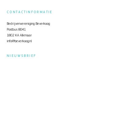
CONTACTINFORMATIE
Bedrijvenvereniging Beverkoog
Postbus 8041
1802 KA Alkmaar
info@beverkoog.nl
NIEUWSBRIEF
Op de hoogte blijven?
Schrijf je in
voor de nieuwsbrief.
STUKKEN
Notulen ALV
KVO Certificaat
Toolbox Beverkoog
Handleiding Beverkoog App
Brief busverbinding