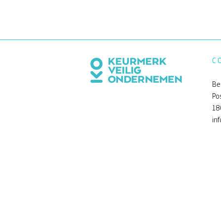
C
Be
Po
18
in