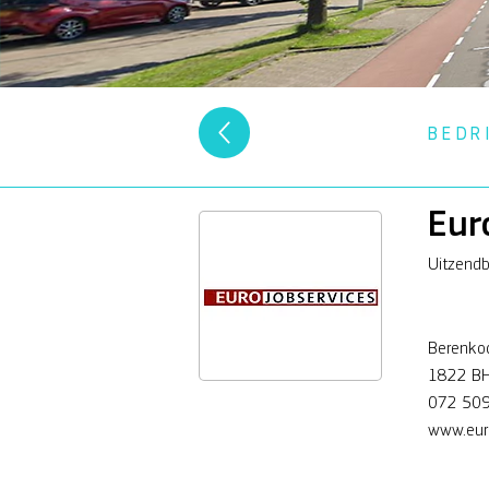
BEDR
Eur
Uitzend
Berenko
1822 BH
072 509
www.euro