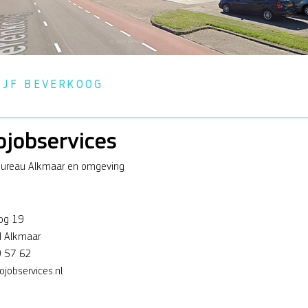
IJF BEVERKOOG
ojobservices
bureau Alkmaar en omgeving
og 19
 Alkmaar
 57 62
jobservices.nl