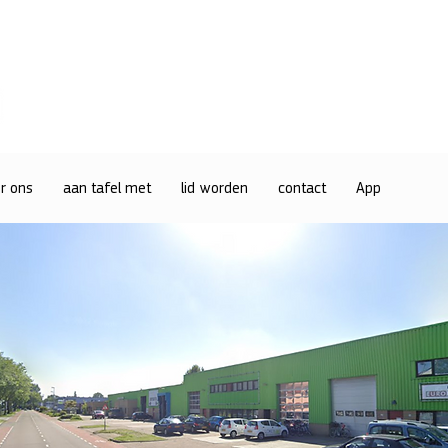
r ons
aan tafel met
lid worden
contact
App