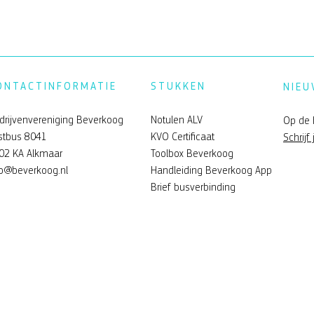
ONTACTINFORMATIE
STUKKEN
NIEU
drijvenvereniging Beverkoog
Notulen ALV
Op de 
stbus 8041
KVO Certificaat
Schrijf 
02 KA Alkmaar
Toolbox Beverkoog
fo@beverkoog.nl
Handleiding Beverkoog App
Brief busverbinding