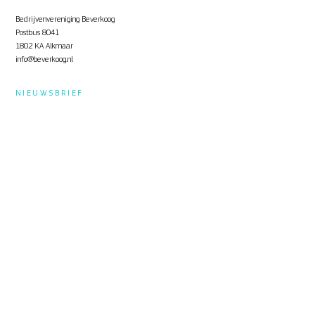
Bedrijvenvereniging Beverkoog
Postbus 8041
1802 KA Alkmaar
info@beverkoog.nl
NIEUWSBRIEF
Op de hoogte blijven?
Schrijf je in
voor de nieuwsbrief.
STUKKEN
Notulen ALV
KVO Certificaat
Toolbox Beverkoog
Handleiding Beverkoog App
Brief busverbinding