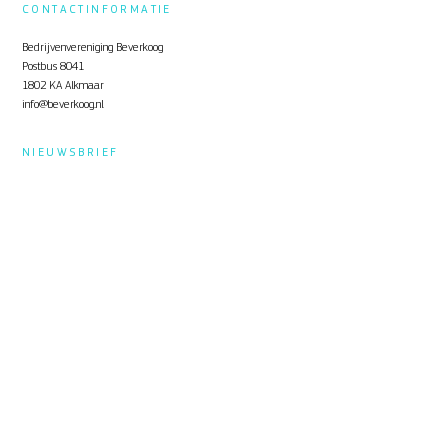
CONTACTINFORMATIE
Bedrijvenvereniging Beverkoog
Postbus 8041
1802 KA Alkmaar
info@beverkoog.nl
NIEUWSBRIEF
Op de hoogte blijven?
Schrijf je in
voor de nieuwsbrief.
STUKKEN
Notulen ALV
KVO Certificaat
Toolbox Beverkoog
Handleiding Beverkoog App
Brief busverbinding