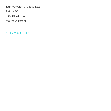
Bedrijvenvereniging Beverkoog
Postbus 8041
1802 KA Alkmaar
info@beverkoog.nl
NIEUWSBRIEF
Op de hoogte blijven?
Schrijf je in
voor de nieuwsbrief.
STUKKEN
Notulen ALV
KVO Certificaat
Toolbox Beverkoog
Handleiding Beverkoog App
Brief busverbinding