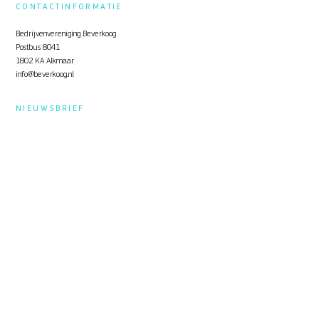
CONTACTINFORMATIE
Bedrijvenvereniging Beverkoog
Postbus 8041
1802 KA Alkmaar
info@beverkoog.nl
NIEUWSBRIEF
Op de hoogte blijven?
Schrijf je in
voor de nieuwsbrief.
STUKKEN
Notulen ALV
KVO Certificaat
Toolbox Beverkoog
Handleiding Beverkoog App
Brief busverbinding