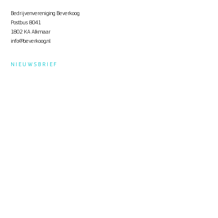
Bedrijvenvereniging Beverkoog
Postbus 8041
1802 KA Alkmaar
info@beverkoog.nl
NIEUWSBRIEF
Op de hoogte blijven?
Schrijf je in
voor de nieuwsbrief.
STUKKEN
Notulen ALV
KVO Certificaat
Toolbox Beverkoog
Handleiding Beverkoog App
Brief busverbinding