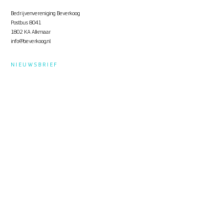
Bedrijvenvereniging Beverkoog
Postbus 8041
1802 KA Alkmaar
info@beverkoog.nl
NIEUWSBRIEF
Op de hoogte blijven?
Schrijf je in
voor de nieuwsbrief.
STUKKEN
Notulen ALV
KVO Certificaat
Toolbox Beverkoog
Handleiding Beverkoog App
Brief busverbinding