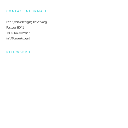
CONTACTINFORMATIE
Bedrijvenvereniging Beverkoog
Postbus 8041
1802 KA Alkmaar
info@beverkoog.nl
NIEUWSBRIEF
Op de hoogte blijven?
Schrijf je in
voor de nieuwsbrief.
STUKKEN
Notulen ALV
KVO Certificaat
Toolbox Beverkoog
Handleiding Beverkoog App
Brief busverbinding