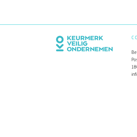
C
Be
Po
18
in