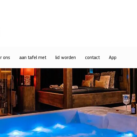
r ons
aan tafel met
lid worden
contact
App