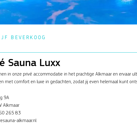
IJF BEVERKOOG
vé Sauna Luxx
nen in onze privé accommodatie in het prachtige Alkmaar en ervaar ulti
n met comfort en luxe in gedachten, zodat jij even helemaal kunt ont
og 9A
 Alkmaar
60 265 83
esauna-alkmaar.nl