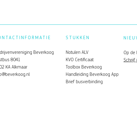
ONTACTINFORMATIE
STUKKEN
NIEU
drijvenvereniging Beverkoog
Notulen ALV
Op de 
stbus 8041
KVO Certificaat
Schrijf 
02 KA Alkmaar
Toolbox Beverkoog
fo@beverkoog.nl
Handleiding Beverkoog App
Brief busverbinding