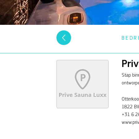
BEDR
Pri
Stap bin
ontworpe
Otterko
1822 BW
+31 6 2
www.priv