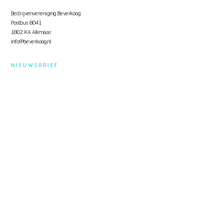
Bedrijvenvereniging Beverkoog
Postbus 8041
1802 KA Alkmaar
info@beverkoog.nl
NIEUWSBRIEF
Op de hoogte blijven?
Schrijf je in
voor de nieuwsbrief.
STUKKEN
Notulen ALV
KVO Certificaat
Toolbox Beverkoog
Handleiding Beverkoog App
Brief busverbinding