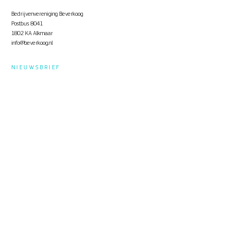
Bedrijvenvereniging Beverkoog
Postbus 8041
1802 KA Alkmaar
info@beverkoog.nl
NIEUWSBRIEF
Op de hoogte blijven?
Schrijf je in
voor de nieuwsbrief.
STUKKEN
Notulen ALV
KVO Certificaat
Toolbox Beverkoog
Handleiding Beverkoog App
Brief busverbinding