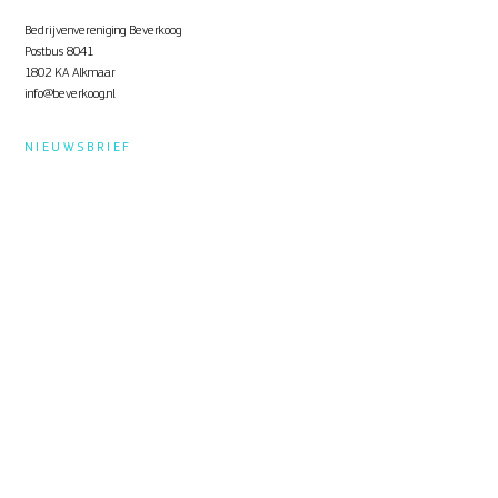
Bedrijvenvereniging Beverkoog
Postbus 8041
1802 KA Alkmaar
info@beverkoog.nl
NIEUWSBRIEF
Op de hoogte blijven?
Schrijf je in
voor de nieuwsbrief.
STUKKEN
Notulen ALV
KVO Certificaat
Toolbox Beverkoog
Handleiding Beverkoog App
Brief busverbinding