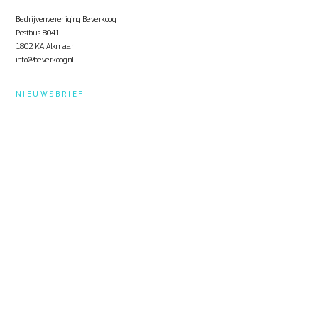
Bedrijvenvereniging Beverkoog
Postbus 8041
1802 KA Alkmaar
info@beverkoog.nl
NIEUWSBRIEF
Op de hoogte blijven?
Schrijf je in
voor de nieuwsbrief.
STUKKEN
Notulen ALV
KVO Certificaat
Toolbox Beverkoog
Handleiding Beverkoog App
Brief busverbinding