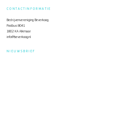
CONTACTINFORMATIE
Bedrijvenvereniging Beverkoog
Postbus 8041
1802 KA Alkmaar
info@beverkoog.nl
NIEUWSBRIEF
Op de hoogte blijven?
Schrijf je in
voor de nieuwsbrief.
STUKKEN
Notulen ALV
KVO Certificaat
Toolbox Beverkoog
Handleiding Beverkoog App
Brief busverbinding