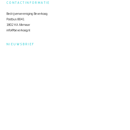
CONTACTINFORMATIE
Bedrijvenvereniging Beverkoog
Postbus 8041
1802 KA Alkmaar
info@beverkoog.nl
NIEUWSBRIEF
Op de hoogte blijven?
Schrijf je in
voor de nieuwsbrief.
STUKKEN
Notulen ALV
KVO Certificaat
Toolbox Beverkoog
Handleiding Beverkoog App
Brief busverbinding