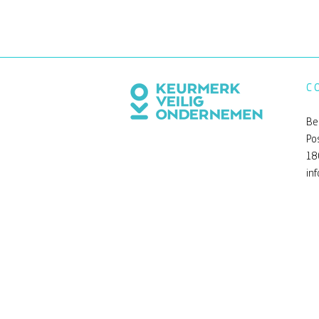
C
Be
Po
18
in