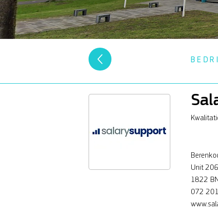
BEDR
Sal
Kwalitat
Berenko
Unit 20
1822 BN
072 201
www.sala