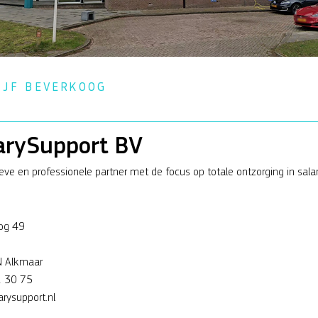
IJF BEVERKOOG
arySupport BV
ieve en professionele partner met de focus op totale ontzorging in sala
og 49
6
 Alkmaar
 30 75
rysupport.nl