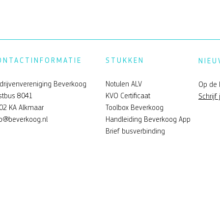
ONTACTINFORMATIE
STUKKEN
NIEU
drijvenvereniging Beverkoog
Notulen ALV
Op de 
stbus 8041
KVO Certificaat
Schrijf 
02 KA Alkmaar
Toolbox Beverkoog
fo@beverkoog.nl
Handleiding Beverkoog App
Brief busverbinding