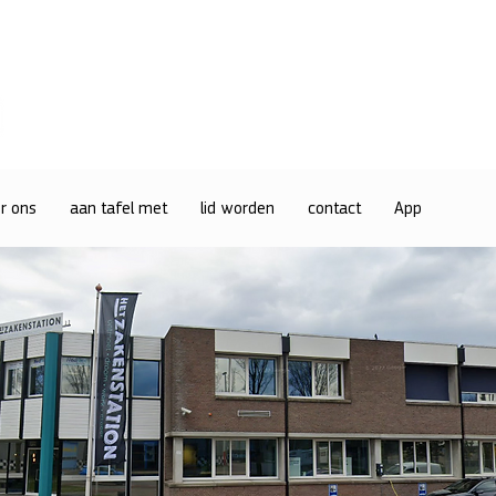
r ons
aan tafel met
lid worden
contact
App