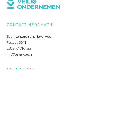
CONTACTINFORMATIE
Bedrijvenvereniging Beverkoog
Postbus 8041
1802 KA Alkmaar
info@beverkoog.nl
NIEUWSBRIEF
Op de hoogte blijven?
Schrijf je in
voor de nieuwsbrief.
STUKKEN
Notulen ALV
KVO Certificaat
Toolbox Beverkoog
Handleiding Beverkoog App
Brief busverbinding