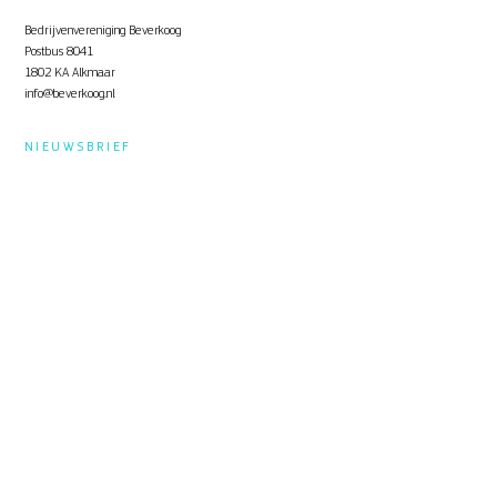
Bedrijvenvereniging Beverkoog
Postbus 8041
1802 KA Alkmaar
info@beverkoog.nl
NIEUWSBRIEF
Op de hoogte blijven?
Schrijf je in
voor de nieuwsbrief.
STUKKEN
Notulen ALV
KVO Certificaat
Toolbox Beverkoog
Handleiding Beverkoog App
Brief busverbinding