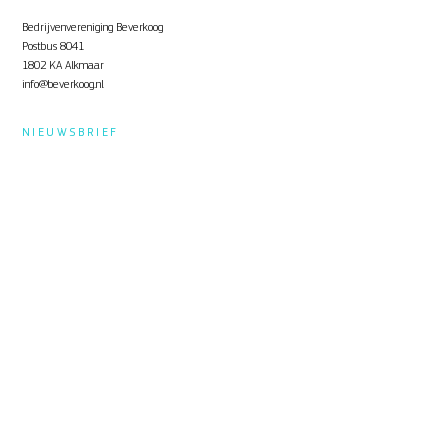
Bedrijvenvereniging Beverkoog
Postbus 8041
1802 KA Alkmaar
info@beverkoog.nl
NIEUWSBRIEF
Op de hoogte blijven?
Schrijf je in
voor de nieuwsbrief.
STUKKEN
Notulen ALV
KVO Certificaat
Toolbox Beverkoog
Handleiding Beverkoog App
Brief busverbinding