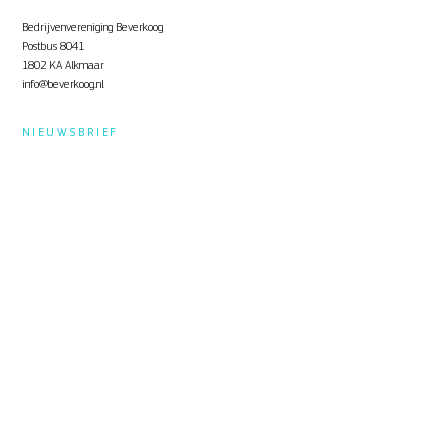
Bedrijvenvereniging Beverkoog
Postbus 8041
1802 KA Alkmaar
info@beverkoog.nl
NIEUWSBRIEF
Op de hoogte blijven?
Schrijf je in
voor de nieuwsbrief.
STUKKEN
Notulen ALV
KVO Certificaat
Toolbox Beverkoog
Handleiding Beverkoog App
Brief busverbinding