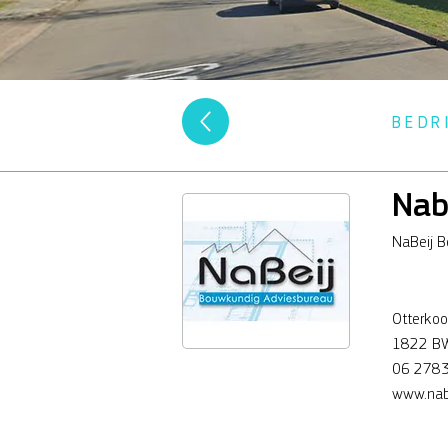
BEDR
Nab
NaBeij B
Otterko
1822 BW
06 278
www.nab