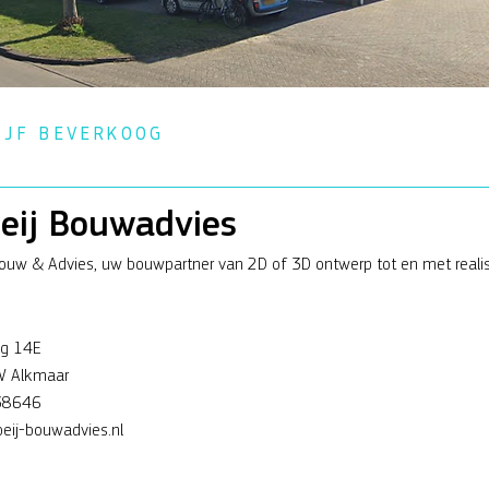
IJF BEVERKOOG
eij Bouwadvies
ouw & Advies, uw bouwpartner van 2D of 3D ontwerp tot en met realis
og 14E
 Alkmaar
38646
eij-bouwadvies.nl