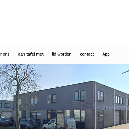
r ons
aan tafel met
lid worden
contact
App