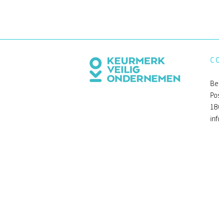
C
Be
Po
18
in