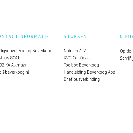
ONTACTINFORMATIE
STUKKEN
NIEU
drijvenvereniging Beverkoog
Notulen ALV
Op de 
stbus 8041
KVO Certificaat
Schrijf 
02 KA Alkmaar
Toolbox Beverkoog
fo@beverkoog.nl
Handleiding Beverkoog App
Brief busverbinding