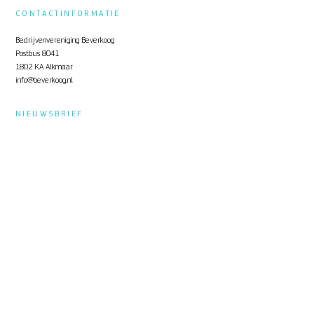
CONTACTINFORMATIE
Bedrijvenvereniging Beverkoog
Postbus 8041
1802 KA Alkmaar
info@beverkoog.nl
NIEUWSBRIEF
Op de hoogte blijven?
Schrijf je in
voor de nieuwsbrief.
STUKKEN
Notulen ALV
KVO Certificaat
Toolbox Beverkoog
Handleiding Beverkoog App
Brief busverbinding