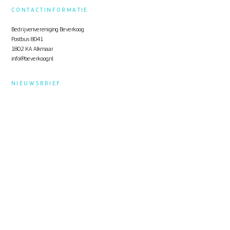
CONTACTINFORMATIE
Bedrijvenvereniging Beverkoog
Postbus 8041
1802 KA Alkmaar
info@beverkoog.nl
NIEUWSBRIEF
Op de hoogte blijven?
Schrijf je in
voor de nieuwsbrief.
STUKKEN
Notulen ALV
KVO Certificaat
Toolbox Beverkoog
Handleiding Beverkoog App
Brief busverbinding