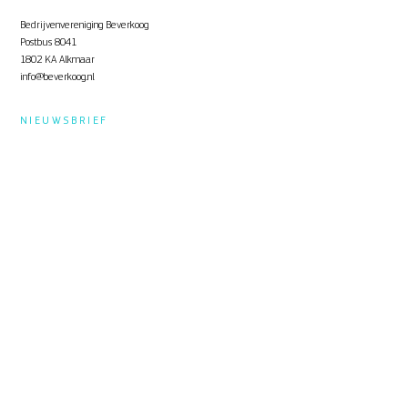
Bedrijvenvereniging Beverkoog
Postbus 8041
1802 KA Alkmaar
info@beverkoog.nl
NIEUWSBRIEF
Op de hoogte blijven?
Schrijf je in
voor de nieuwsbrief.
STUKKEN
Notulen ALV
KVO Certificaat
Toolbox Beverkoog
Handleiding Beverkoog App
Brief busverbinding