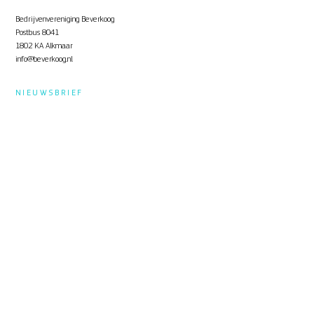
Bedrijvenvereniging Beverkoog
Postbus 8041
1802 KA Alkmaar
info@beverkoog.nl
NIEUWSBRIEF
Op de hoogte blijven?
Schrijf je in
voor de nieuwsbrief.
STUKKEN
Notulen ALV
KVO Certificaat
Toolbox Beverkoog
Handleiding Beverkoog App
Brief busverbinding