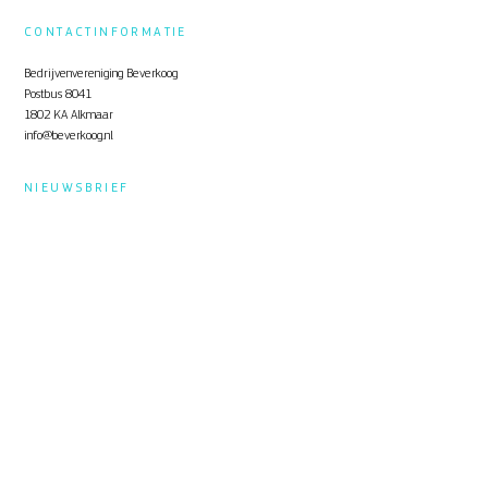
CONTACTINFORMATIE
Bedrijvenvereniging Beverkoog
Postbus 8041
1802 KA Alkmaar
info@beverkoog.nl
NIEUWSBRIEF
Op de hoogte blijven?
Schrijf je in
voor de nieuwsbrief.
STUKKEN
Notulen ALV
KVO Certificaat
Toolbox Beverkoog
Handleiding Beverkoog App
Brief busverbinding