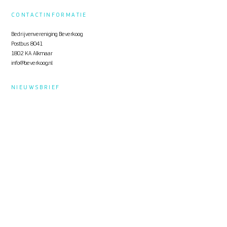
CONTACTINFORMATIE
Bedrijvenvereniging Beverkoog
Postbus 8041
1802 KA Alkmaar
info@beverkoog.nl
NIEUWSBRIEF
Op de hoogte blijven?
Schrijf je in
voor de nieuwsbrief.
STUKKEN
Notulen ALV
KVO Certificaat
Toolbox Beverkoog
Handleiding Beverkoog App
Brief busverbinding