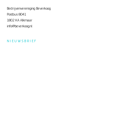
Bedrijvenvereniging Beverkoog
Postbus 8041
1802 KA Alkmaar
info@beverkoog.nl
NIEUWSBRIEF
Op de hoogte blijven?
Schrijf je in
voor de nieuwsbrief.
STUKKEN
Notulen ALV
KVO Certificaat
Toolbox Beverkoog
Handleiding Beverkoog App
Brief busverbinding