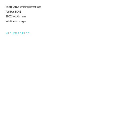
Bedrijvenvereniging Beverkoog
Postbus 8041
1802 KA Alkmaar
info@beverkoog.nl
NIEUWSBRIEF
Op de hoogte blijven?
Schrijf je in
voor de nieuwsbrief.
STUKKEN
Notulen ALV
KVO Certificaat
Toolbox Beverkoog
Handleiding Beverkoog App
Brief busverbinding