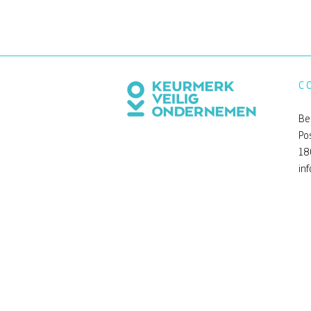
C
Be
Po
18
in