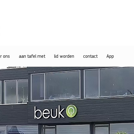
r ons
aan tafel met
lid worden
contact
App