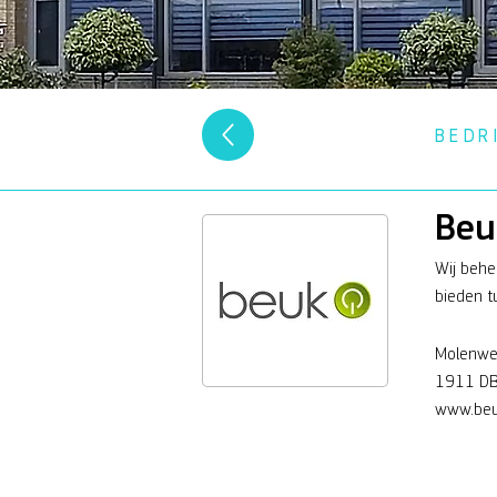
BEDR
Beu
Wij behe
bieden t
Molenwe
1911 DB
www.beu