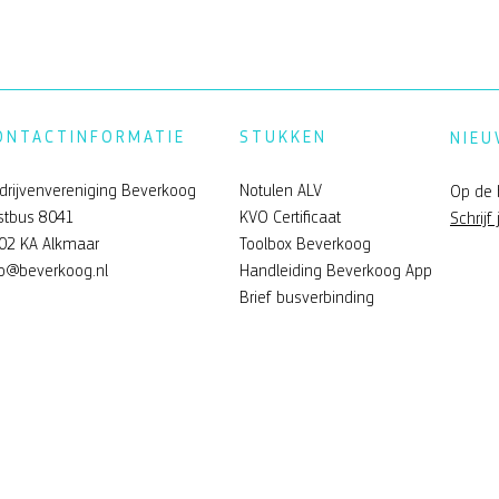
ONTACTINFORMATIE
STUKKEN
NIEU
drijvenvereniging Beverkoog
Notulen ALV
Op de 
stbus 8041
KVO Certificaat
Schrijf 
02 KA Alkmaar
Toolbox Beverkoog
fo@beverkoog.nl
Handleiding Beverkoog App
Brief busverbinding