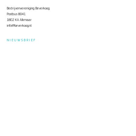
Bedrijvenvereniging Beverkoog
Postbus 8041
1802 KA Alkmaar
info@beverkoog.nl
NIEUWSBRIEF
Op de hoogte blijven?
Schrijf je in
voor de nieuwsbrief.
STUKKEN
Notulen ALV
KVO Certificaat
Toolbox Beverkoog
Handleiding Beverkoog App
Brief busverbinding