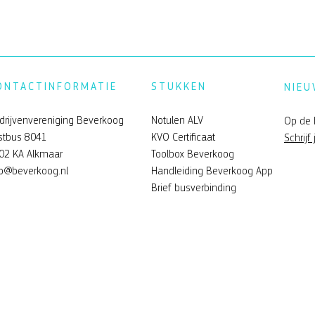
ONTACTINFORMATIE
STUKKEN
NIEU
drijvenvereniging Beverkoog
Notulen ALV
Op de 
stbus 8041
KVO Certificaat
Schrijf 
02 KA Alkmaar
Toolbox Beverkoog
fo@beverkoog.nl
Handleiding Beverkoog App
Brief busverbinding