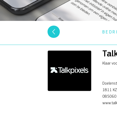
BEDR
Tal
Klaar vo
Doelenst
1811 KZ
085060
www.talk