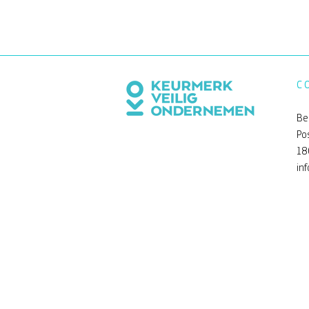
C
Be
Po
18
in