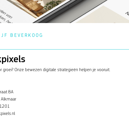
IJF BEVERKOOG
kpixels
or groei? Onze bewezen digitale strategieën helpen je vooruit.
raat 8A
 Alkmaar
1201
pixels.nl