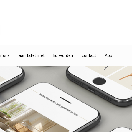
r ons
aan tafel met
lid worden
contact
App