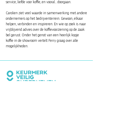
service, liefde voor koffie, en vooral... doorgaan.
Carolien ziet veel waarde in samenwerking met andere
ondernemers op het bedrijventerrein. Gewoon, elkaar
helpen, verbinden en inspireren. En wie op zoek is naar
vrijblijvend advies over de koffievoorziening op de zaak:
bel gerust. Onder het genot van een heerlijk kopje
koffie in de showroom vertelt Ferry graag over alle
mogelijkheden.
CONTACTINFORMATIE
Bedrijvenvereniging Beverkoog
Postbus 8041
1802 KA Alkmaar
info@beverkoog.nl