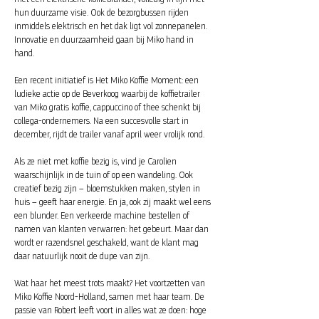
hun duurzame visie. Ook de bezorgbussen rijden
inmiddels elektrisch en het dak ligt vol zonnepanelen.
Innovatie en duurzaamheid gaan bij Miko hand in
hand.
Een recent initiatief is Het Miko Koffie Moment: een
ludieke actie op de Beverkoog waarbij de koffietrailer
van Miko gratis koffie, cappuccino of thee schenkt bij
collega-ondernemers. Na een succesvolle start in
december, rijdt de trailer vanaf april weer vrolijk rond.
Als ze niet met koffie bezig is, vind je Carolien
waarschijnlijk in de tuin of op een wandeling. Ook
creatief bezig zijn – bloemstukken maken, stylen in
huis – geeft haar energie. En ja, ook zij maakt wel eens
een blunder. Een verkeerde machine bestellen of
namen van klanten verwarren: het gebeurt. Maar dan
wordt er razendsnel geschakeld, want de klant mag
daar natuurlijk nooit de dupe van zijn.
Wat haar het meest trots maakt? Het voortzetten van
Miko Koffie Noord-Holland, samen met haar team. De
passie van Robert leeft voort in alles wat ze doen: hoge