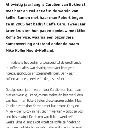
Al twintig jaar lang is Carolien van Bokhorst
met hart en ziel actief in de wereld van
koffie. Samen met haar man Robert begon
ze in 2005 het bedrijf Caffe Caro. Twee jaar
later kruisten hun paden opnieuw met Miko
Koffie Service, waarna een bijzondere
samenwerking ontstond onder de naam
Miko Koffie Noord-Holland.
Inmiddels is het bedrijf uitgegroeid tot dé groothandel
in koffie en alles wat daarbij hoort voor bedrijven,
horeca, sportclubs en zorginstellingen. Denk aan
koffiemachines, service én de juiste sfeer.
De afgelopen jaren waren voor Carolien en haar team
niet eenvoudig. Brand, corona, ziekte én het overlijden
van haar man Robert lieten diepe sporen achter. Maar
Carolien zette door. Samen met haar zoons Ferry en
Mike – die nu ook in het bedrijf werken – zorgt ze voor
een frisse wind. De droom van Robert werd zelfs
werkelijkheid: sinds kort wordt de koffie zelf gebrand
met een elektrische koffiebrander, volledig in lijn met