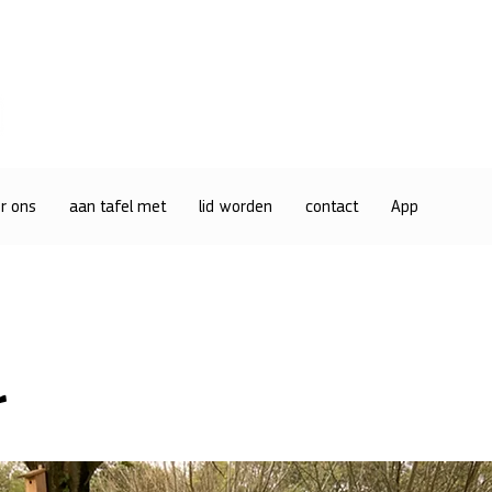
r ons
aan tafel met
lid worden
contact
App
r