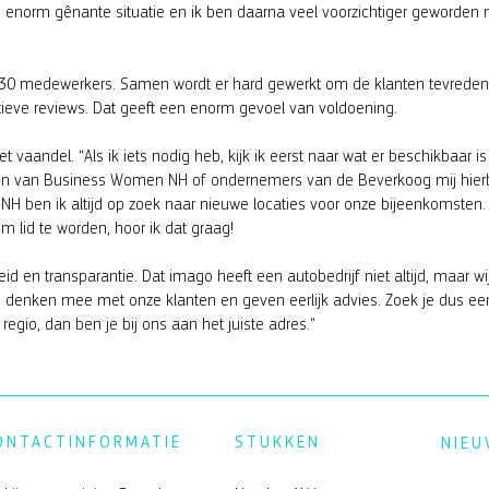
n enorm gênante situatie en ik ben daarna veel voorzichtiger geworden
van 30 medewerkers. Samen wordt er hard gewerkt om de klanten tevreden
ositieve reviews. Dat geeft een enorm gevoel van voldoening.
vaandel. “Als ik iets nodig heb, kijk ik eerst naar wat er beschikbaar is
eden van Business Women NH of ondernemers van de Beverkoog mij hierb
 ben ik altijd op zoek naar nieuwe locaties voor onze bijeenkomsten. 
m lid te worden, hoor ik dat graag!
eid en transparantie. Dat imago heeft een autobedrijf niet altijd, maar wi
e denken mee met onze klanten en geven eerlijk advies. Zoek je dus ee
egio, dan ben je bij ons aan het juiste adres.”
ONTACTINFORMATIE
STUKKEN
NIEU