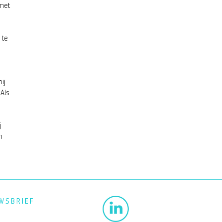
 met
 te
ij
Als
j
n
WSBRIEF