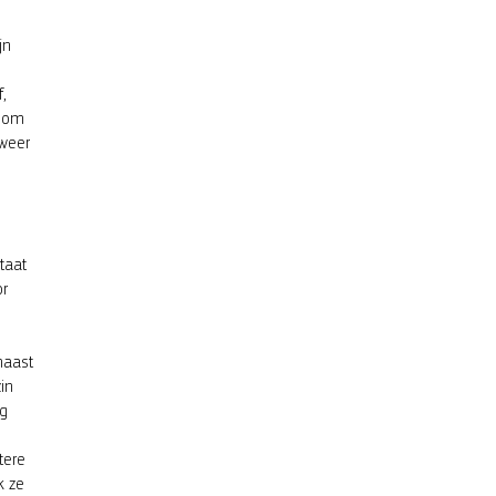
jn
,
d om
 weer
taat
or
naast
in
ng
tere
k ze