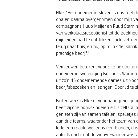
Elke: “Het ondernemersleven is ons met de
opa en daarna overgenomen door mijn vad
compagnons Huub Meijer en Ruud Stam het b
van werkplaatsreceptionist tot de boekhoudi
mijn eigen pad te ontdekken, inclusief een
terug naar huis, en nu, op mijn 44e, kan 
prachtige bedrijf.”
Vernieuwen betekent voor Elke ook buiten h
ondernemersvereniging Business Women NH e
uit zo'n 45 ondernemende dames uit Noord-H
bedrijfsbezoeken en lezingen. Door lid te zij
Buiten werk is Elke er voor haar gezin, g
heeft zij drie bonuskinderen en is zelfs a
genieten zij van samen tafelen, spelletjes
aan drie teams, waaronder het team van d
Iedereen maakt wel eens een blunder, dus
auto. Ik dacht dat de vrouw zwanger was 