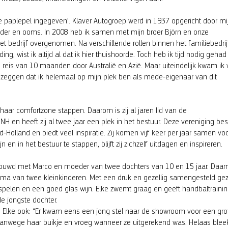
 paplepel ingegeven’. Klaver Autogroep werd in 1937 opgericht door mi
er en ooms. In 2008 heb ik samen met mijn broer Björn en onze
edrijf overgenomen. Na verschillende rollen binnen het familiebedrijf
ng, wist ik altijd al dat ik hier thuishoorde. Toch heb ik tijd nodig geha
 reis van 10 maanden door Australië en Azië. Maar uiteindelijk kwam ik
ik zeggen dat ik helemaal op mijn plek ben als mede-eigenaar van dit
aar comfortzone stappen. Daarom is zij al jaren lid van de
n heeft zij al twee jaar een plek in het bestuur. Deze vereniging bes
olland en biedt veel inspiratie. Zij komen vijf keer per jaar samen vo
n en in het bestuur te stappen, blijft zij zichzelf uitdagen en inspireren.
etrouwd met Marco en moeder van twee dochters van 10 en 15 jaar. Daar
l oma van twee kleinkinderen. Met een druk en gezellig samengesteld gez
 spelen en een goed glas wijn. Elke zwemt graag en geeft handbaltraini
e jongste dochter.
 Elke ook: “Er kwam eens een jong stel naar de showroom voor een gro
vanwege haar buikje en vroeg wanneer ze uitgerekend was. Helaas blee