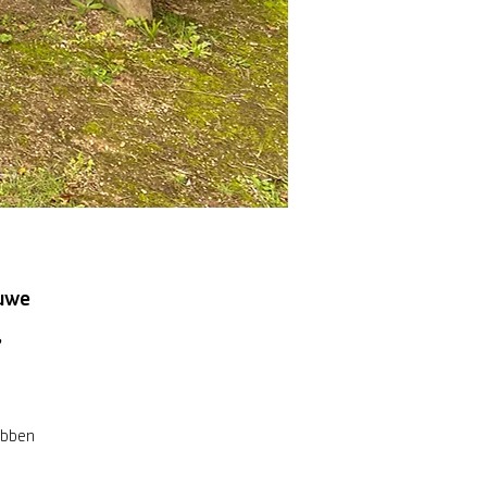
euwe
,
hebben