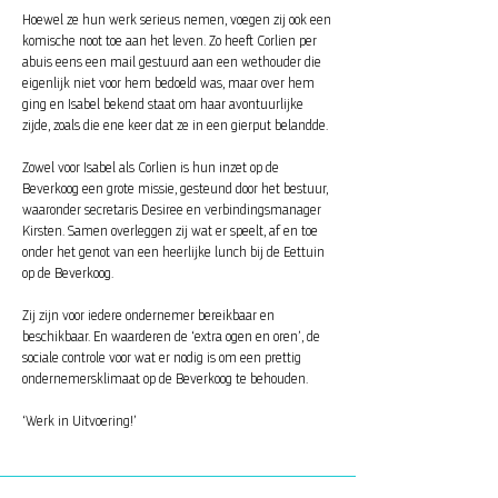
Hoewel ze hun werk serieus nemen, voegen zij ook een
komische noot toe aan het leven. Zo heeft Corlien per
abuis eens een mail gestuurd aan een wethouder die
eigenlijk niet voor hem bedoeld was, maar over hem
ging en Isabel bekend staat om haar avontuurlijke
zijde, zoals die ene keer dat ze in een gierput belandde.
Zowel voor Isabel als Corlien is hun inzet op de
Beverkoog een grote missie, gesteund door het bestuur,
waaronder secretaris Desiree en verbindingsmanager
Kirsten. Samen overleggen zij wat er speelt, af en toe
onder het genot van een heerlijke lunch bij de Eettuin
op de Beverkoog.
Zij zijn voor iedere ondernemer bereikbaar en
beschikbaar. En waarderen de ‘extra ogen en oren’, de
sociale controle voor wat er nodig is om een prettig
ondernemersklimaat op de Beverkoog te behouden.
‘Werk in Uitvoering!’