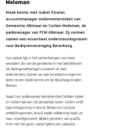
Moleman
Maak kennis met Isabel Straver,
accountmanager ondernemersloket van
Gemeente Alkmaar en Corlien Moleman, de
parkmanager van PCM Alkmaar. Zij vormen
samen een essentieel ondersteuningsteam
voor Bedrijvenvereniging Beverkoog.
Hun passie ligt in het samenbrengen van twee
werelden: die van de gemeente en het bedrijfsleven.
Als belangenbehartigers luisteren ze naar
ondernemers, streven ze naar kruisbestuivingen en
delen ze een brede kennis om de Beverkoog te laten
floreren.
Naast hun professionele betrokkenheid hebben Isabel
en Corlien ook een rijk persoonlijk leven. Corlien vindt
haar ontspanning in tennis, fietsen en culinaire
ontdekkingsreizen, terwijl Isabel voldoening haalt uit
haar vrijwilligerswerk. Beiden genieten van quality
time met het gezin, vooral tijdens een vakantie.