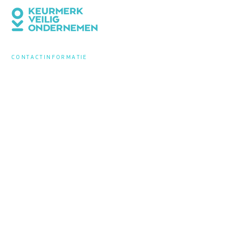
CONTACTINFORMATIE
Bedrijvenvereniging Beverkoog
Postbus 8041
1802 KA Alkmaar
info@beverkoog.nl
NIEUWSBRIEF
Op de hoogte blijven?
Schrijf je in
voor de nieuwsbrief.
STUKKEN
Notulen ALV
KVO Certificaat
Toolbox Beverkoog