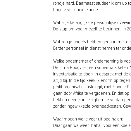
rondje hard. Daarnaast studeer ik om up to
hogere veiligheidskunde.
Wat is je belangrijkste persoonlijke overwi
De stap om voor mezelf te beginnen, in 2
Wat zou je anders hebben gedaan met de 
Eerder personeel in dienst nemen ter onder
Welke ondernemer of onderneming is voo
De firma Hoogvliet, een supermarktketen.
Inventarisatie te doen. In gesprek met de o
altijd bij. In die tijd keek ik enorm op teg
profit organisatie Justdiggit, met Floortj
gaan door Afrika te vergroenen. En dat op
trekt en geen kans krijgt om te verdampe
zonder ingewikkelde overheadkosten. Gewe
Waar mogen we je voor uit bed halen:
Daar gaan we weer.. haha.. voor een koele