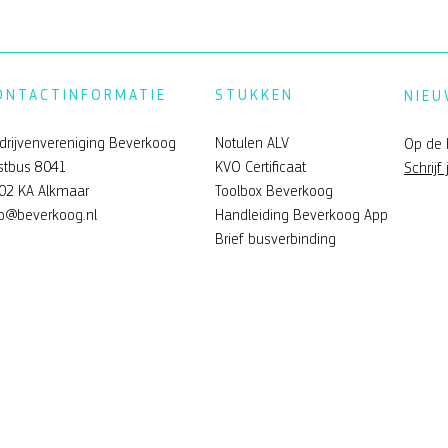
ONTACTINFORMATIE
STUKKEN
NIEU
drijvenvereniging Beverkoog
Notulen ALV
Op de 
stbus 8041
KVO Certificaat
Schrijf 
02 KA Alkmaar
Toolbox Beverkoog
fo@beverkoog.nl
Handleiding Beverkoog App
Brief busverbinding