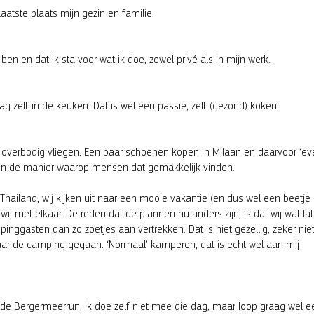
laatste plaats mijn gezin en familie.
n en dat ik sta voor wat ik doe, zowel privé als in mijn werk.
ag zelf in de keuken. Dat is wel een passie, zelf (gezond) koken.
s: overbodig vliegen. Een paar schoenen kopen in Milaan en daarvoor ‘ev
t en de manier waarop mensen dat gemakkelijk vinden.
Thailand, wij kijken uit naar een mooie vakantie (en dus wel een beetje
j met elkaar. De reden dat de plannen nu anders zijn, is dat wij wat lat
ggasten dan zo zoetjes aan vertrekken. Dat is niet gezellig, zeker nie
 naar de camping gegaan. ‘Normaal’ kamperen, dat is echt wel aan mij
de Bergermeerrun. Ik doe zelf niet mee die dag, maar loop graag wel e