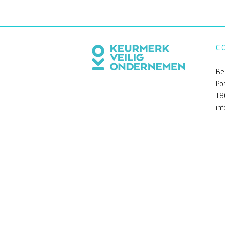
C
Be
Po
18
in