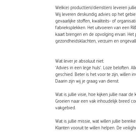
Welk(e) product(en)/dienst(en) leveren julli
Wij leveren deskundig advies op het gebi
gevaarlijke stoffen, kwaliteits- of organis
fabrieksplekken. Het uitvoeren van een RI&E 
kaart brengen en de opvolging ervan. Het
gezondheidsklachten, verzuim en ongevalle
Wat lever je absoluut niet:
‘Advies in een lege huls’. Loze beloften. A
geschied. Beter is het voor te zijn, wille
Daarin zijn wij je graag van dienst.
Wat is jullie visie, hoe kijken jullie naar d
Groeien naar een vak inhoudelijk breed 
vakgebied.
Wat is jullie missie, wat willen jullie bereik
Klanten vooruit te willen helpen. De veilig