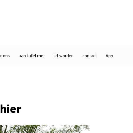
r ons
aan tafel met
lid worden
contact
App
hier