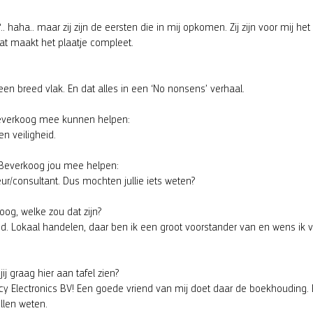
?.. haha.. maar zij zijn de eersten die in mij opkomen. Zij zijn voor mij het
dat maakt het plaatje compleet.
en breed vlak. En dat alles in een ‘No nonsens’ verhaal.
Beverkoog mee kunnen helpen:
n veiligheid.
Beverkoog jou mee helpen:
r/consultant. Dus mochten jullie iets weten?
og, welke zou dat zijn?
d. Lokaal handelen, daar ben ik een groot voorstander van en wens ik 
 graag hier aan tafel zien?
y Electronics BV! Een goede vriend van mij doet daar de boekhouding.
illen weten.