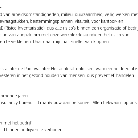
e:
ed van arbeidsomstandigheden, milieu, duurzaamheid, veilig werken me
atievraagstukken, bestemmingsplannen, vitaliteit, voor kantoor- en
(Risico Inventarisatie), dus alle risico’s binnen een organisatie of bedrij
 plan van aanpak, om met onze werkplekdeskundigen het risico van
n te verkleinen. Daar gaat mijn hart sneller van kloppen.
lles achter de Poortwachter: Het achteraf oplossen, wanneer het leed al i
n investeren in het gezond houden van mensen, dus preventief handelen.
e komende jaren:
consultancy bureau 10 man/vrouw aan personeel. Allen bekwaam op ons
en met het bedrijf:
heid binnen bedrijven te verhogen.