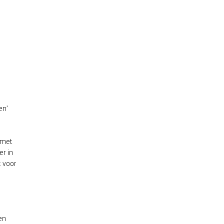
en’
 met
er in
t voor
en