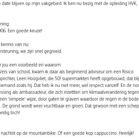
 date blijven op mijn vakgebied. Ik ben nu bezig met de opleiding HVK,
nning:
006. Een goede keuze!
kennis van nu:
steuning, we zijn snel gegroeid.
r jou een voorbeeld en waarom:
 Vers van school, kwam ik daar als beginnend adviseur om een Risico
prichter, Leen Hoogvliet, die 50! supermarkten heeft opgebouwd, dat blij
en iemand zoals hij. Dat heb ik nu niet meer, wel respect vanzelf. En de no
e Dessing als ambassadeur, die zich inzettten om klimaatverandering tegen
 een ‘simpele’ wijze, door gaten te graven waardoor de regen in de bod
n. De grond wordt weer vruchtbaar en groen. Dat gewoon met een schep
ldig toch!
 nachtrit op de mountainbike. Of een goede kop cappuccino. Heerlijk!