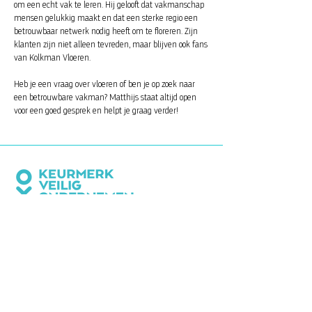
om een echt vak te leren. Hij gelooft dat vakmanschap
mensen gelukkig maakt en dat een sterke regio een
betrouwbaar netwerk nodig heeft om te floreren. Zijn
klanten zijn niet alleen tevreden, maar blijven ook fans
van Kolkman Vloeren.
Heb je een vraag over vloeren of ben je op zoek naar
een betrouwbare vakman? Matthijs staat altijd open
voor een goed gesprek en helpt je graag verder!
CONTACTINFORMATIE
Bedrijvenvereniging Beverkoog
Postbus 8041
1802 KA Alkmaar
info@beverkoog.nl