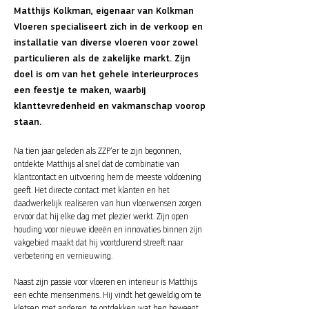
Matthijs Kolkman, eigenaar van Kolkman
Vloeren specialiseert zich in de verkoop en
installatie van diverse vloeren voor zowel
particulieren als de zakelijke markt. Zijn
doel is om van het gehele interieurproces
een feestje te maken, waarbij
klanttevredenheid en vakmanschap voorop
staan.
Na tien jaar geleden als ZZP’er te zijn begonnen,
ontdekte Matthijs al snel dat de combinatie van
klantcontact en uitvoering hem de meeste voldoening
geeft. Het directe contact met klanten en het
daadwerkelijk realiseren van hun vloerwensen zorgen
ervoor dat hij elke dag met plezier werkt. Zijn open
houding voor nieuwe ideeën en innovaties binnen zijn
vakgebied maakt dat hij voortdurend streeft naar
verbetering en vernieuwing.
Naast zijn passie voor vloeren en interieur is Matthijs
een echte mensenmens. Hij vindt het geweldig om te
kletsen met anderen, te ontdekken wat hen beweegt