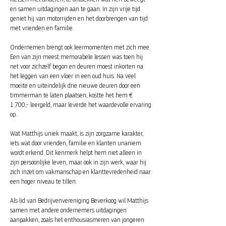
en samen uitdagingen aan te gaan. In zijn vrije tijd
geniet hij van motorrijden en het doorbrengen van tijd
met vrienden en familie.
Ondernemen brengt ook leermomenten met zich mee.
Een van zijn meest memorabele lessen was toen hij
net voor zichzelf begon en deuren moest inkorten na
het leggen van een vloer in een oud huis. Na veel
moeite en uiteindelijk drie nieuwe deuren door een
timmerman te laten plaatsen, kostte het hem €
1.700,- leergeld, maar leverde het waardevolle ervaring
op.
Wat Matthijs uniek maakt, is zijn zorgzame karakter,
iets wat door vrienden, familie en klanten unaniem
wordt erkend. Dit kenmerk helpt hem niet alleen in
zijn persoonlijke leven, maar ook in zijn werk, waar hij
zich inzet om vakmanschap en klanttevredenheid naar
een hoger niveau te tillen.
Als lid van Bedrijvenvereniging Beverkoog wil Matthijs
samen met andere ondernemers uitdagingen
aanpakken, zoals het enthousiasmeren van jongeren