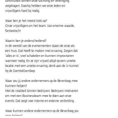
continuïteit binnen onze stichting én vereniging
zorgdragen. Daarbij hebben we onze leden en
vrijwilligers hard bij nodig.
Waar ben je het meest trots op?
Onze vrijwilligers en het team. Van enorme waarde,
fantastisch!
Waarin ben je onderscheidend?
In de wereld van de evenementen staan de onze als
een huis. Dat heeft te maken met ervaring. Zorgen dat
‘alles er is’, snel schakelen en kunnen improviseren
wanneer nodig. En ze zijn vrijwel altijd op een unieke
locatie met een unieke ervaring, denk aan de IJ-tunnel
bij de DamtotDamloop.
Waar zou jij andere ondernemers op de Beverkoog mee
kunnen helpen?
Met de vitaliteit binnen bedrijven. Bedrijven motiveren
om met een Businessteam mee te doen aan onze
events. Dat zorgt voor interne en externe verbinding.
Waar kunnen andere ondernemers op de Beverkoog jou
mee helpen?