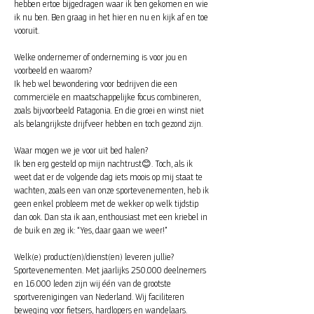
hebben ertoe bijgedragen waar ik ben gekomen en wie
ik nu ben. Ben graag in het hier en nu en kijk af en toe
vooruit.
Welke ondernemer of onderneming is voor jou en
voorbeeld en waarom?
Ik heb wel bewondering voor bedrijven die een
commerciële en maatschappelijke focus combineren,
zoals bijvoorbeeld Patagonia. En die groei en winst niet
als belangrijkste drijfveer hebben en toch gezond zijn.
Waar mogen we je voor uit bed halen?
Ik ben erg gesteld op mijn nachtrust😊. Toch, als ik
weet dat er de volgende dag iets moois op mij staat te
wachten, zoals een van onze sportevenementen, heb ik
geen enkel probleem met de wekker op welk tijdstip
dan ook. Dan sta ik aan, enthousiast met een kriebel in
de buik en zeg ik: “Yes, daar gaan we weer!”
Welk(e) product(en)/dienst(en) leveren jullie?
Sportevenementen. Met jaarlijks 250.000 deelnemers
en 16.000 leden zijn wij één van de grootste
sportverenigingen van Nederland. Wij faciliteren
beweging voor fietsers, hardlopers en wandelaars.