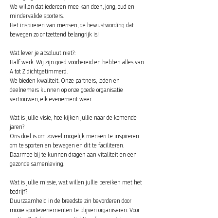
We willen dat iedereen mee kan doen, jong, oud en
mindervalide sporters.
Het inspireren van mensen, de bewustwording dat
bewegen zo ontzettend belangrijk is!
Wat lever je absoluut niet?:
Half werk. Wij zijn goed voorbereid en hebben alles van
A tot Z dichtgetimmerd.
We bieden kwaliteit. Onze partners, leden en
deelnemers kunnen op onze goede organisatie
vertrouwen, elk evenement weer.
Wat is jullie visie, hoe kijken jullie naar de komende
jaren?
Ons doel is om zoveel mogelijk mensen te inspireren
om te sporten en bewegen en dit te faciliteren.
Daarmee bij te kunnen dragen aan vitaliteit en een
gezonde samenleving.
Wat is jullie missie, wat willen jullie bereiken met het
bedrijf?
Duurzaamheid in de breedste zin bevorderen door
mooie sportevenementen te blijven organiseren. Voor