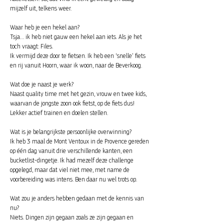
mijzelf uit, telkens weer.
Waar heb je een hekel aan?
Tsja… ik heb niet gauw een hekel aan iets. Als je het
toch vraagt: Files.
Ik vermijd deze door te fietsen. Ik heb een ‘snelle’ fiets
en rij vanuit Hoorn, waar ik woon, naar de Beverkoog.
Wat doe je naast je werk?
Naast quality time met het gezin, vrouw en twee kids,
waarvan de jongste zoon ook fietst, op de fiets dus!
Lekker actief trainen en doelen stellen.
Wat is je belangrijkste persoonlijke overwinning?
Ik heb 3 maal de Mont Ventoux in de Provence gereden
op één dag vanuit drie verschillende kanten, een
bucketlist-dingetje. Ik had mezelf deze challenge
opgelegd, maar dat viel niet mee, met name de
voorbereiding was intens. Ben daar nu wel trots op.
Wat zou je anders hebben gedaan met de kennis van
nu?
Niets. Dingen zijn gegaan zoals ze zijn gegaan en