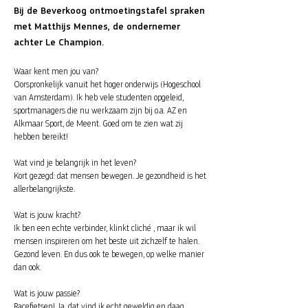
Bij de Beverkoog ontmoetingstafel spraken
met Matthijs Mennes, de ondernemer
achter Le Champion.
Waar kent men jou van?
Oorspronkelijk vanuit het hoger onderwijs (Hogeschool
van Amsterdam). Ik heb vele studenten opgeleid,
sportmanagers die nu werkzaam zijn bij o.a. AZ en
Alkmaar Sport, de Meent. Goed om te zien wat zij
hebben bereikt!
Wat vind je belangrijk in het leven?
Kort gezegd: dat mensen bewegen. Je gezondheid is het
allerbelangrijkste.
Wat is jouw kracht?
Ik ben een echte verbinder, klinkt cliché , maar ik wil
mensen inspireren om het beste uit zichzelf te halen.
Gezond leven. En dus ook te bewegen, op welke manier
dan ook.
Wat is jouw passie?
Racefietsen! Ja, dat vind ik echt geweldig en daag