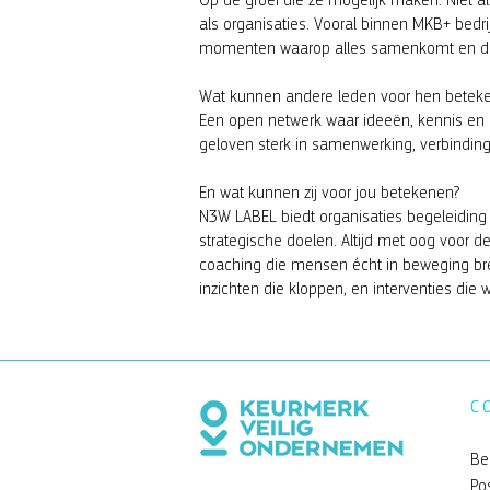
Op de groei die ze mogelijk maken. Niet al
als organisaties. Vooral binnen MKB+ bedrijv
momenten waarop alles samenkomt en de 
Wat kunnen andere leden voor hen betek
Een open netwerk waar ideeën, kennis en 
geloven sterk in samenwerking, verbindin
En wat kunnen zij voor jou betekenen?
N3W LABEL biedt organisaties begeleiding b
strategische doelen. Altijd met oog voor d
coaching die mensen écht in beweging bre
inzichten die kloppen, en interventies die 
C
Be
Po