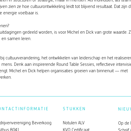
leen in structuren of strategie, maar in mensen. Als individuen, als tea
en zien ze hoe cultuurontwikkeling leidt tot blijvend resultaat. Dat zijn 
energie voelbaar is.
enen?
uitdagingen gedeeld worden, is voor Michel en Dick van grote waarde. 
g en samen leren.
ij cultuurverandering, het ontwikkelen van leiderschap en het realisere
e mens. Denk aan inspirerende Round Table Sessies, reflectieve intervisi
ngt. Michel en Dick helpen organisaties groeien van binnenuit — met
werken.
ONTACTINFORMATIE
STUKKEN
NIEU
drijvenvereniging Beverkoog
Notulen ALV
Op de 
stbus 8041
KVO Certificaat
Schrijf 