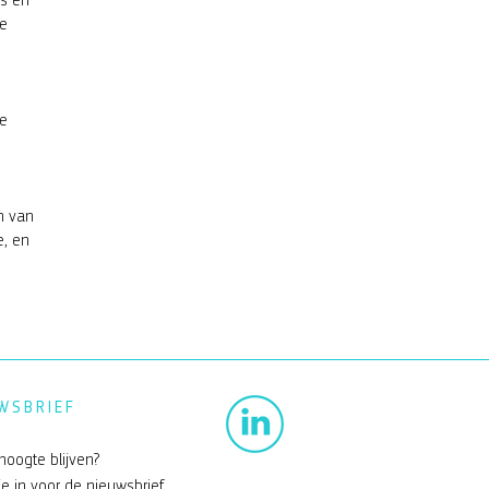
ms én
de
Ze
n van
e, en
WSBRIEF
hoogte blijven?
je in
voor de nieuwsbrief.