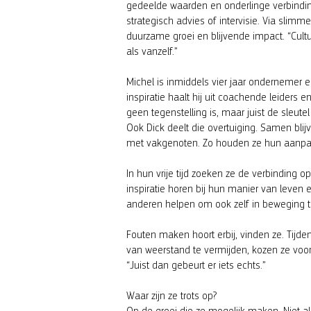
gedeelde waarden en onderlinge verbindin
strategisch advies of intervisie. Via slim
duurzame groei en blijvende impact. “Cult
als vanzelf.”
Michel is inmiddels vier jaar ondernemer e
inspiratie haalt hij uit coachende leiders 
geen tegenstelling is, maar juist de sleutel
Ook Dick deelt die overtuiging. Samen blij
met vakgenoten. Zo houden ze hun aanpak 
In hun vrije tijd zoeken ze de verbinding op
inspiratie horen bij hun manier van leven
anderen helpen om ook zelf in beweging 
Fouten maken hoort erbij, vinden ze. Tijden
van weerstand te vermijden, kozen ze vo
“Juist dan gebeurt er iets echts.”
Waar zijn ze trots op?