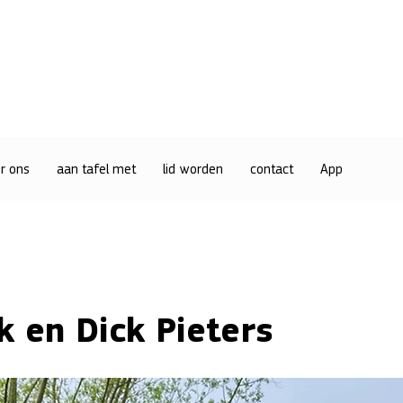
r ons
aan tafel met
lid worden
contact
App
k en Dick Pieters