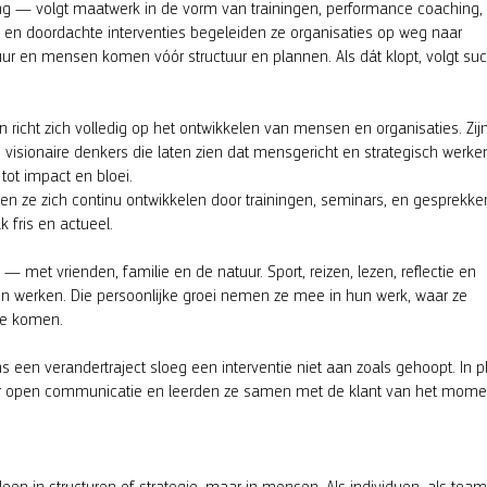
g — volgt maatwerk in de vorm van trainingen, performance coaching,
me en doordachte interventies begeleiden ze organisaties op weg naar
uur en mensen komen vóór structuur en plannen. Als dát klopt, volgt su
n richt zich volledig op het ontwikkelen van mensen en organisaties. Zij
en visionaire denkers die laten zien dat mensgericht en strategisch werke
 tot impact en bloei.
ven ze zich continu ontwikkelen door trainingen, seminars, en gesprekke
fris en actueel.
 — met vrienden, familie en de natuur. Sport, reizen, lezen, reflectie en
 en werken. Die persoonlijke groei nemen ze mee in hun werk, waar ze
te komen.
s een verandertraject sloeg een interventie niet aan zoals gehoopt. In p
or open communicatie en leerden ze samen met de klant van het mome