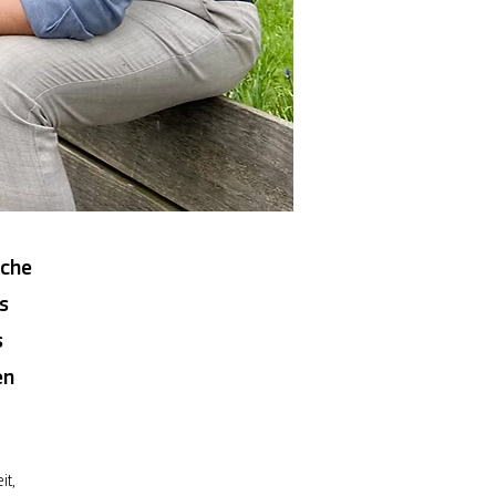
sche
s
s
en
it,