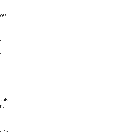
cces
n
n
n
laats
nt.